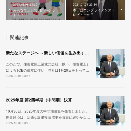
2021.02.08 23:30
2021.01.24 23:30
みんなで歩いてお肉をゲッ
本日はコンプライアンス・
ト！？
レビューの日
関連記事
新たなステージへ ～新しい価値を生み出す機会～
このたび、住友電気工業株式会社（以下、住友電工）
によるTOBの成立に伴い、当社は1月29日をもって…
2026.02.01 23:15
2025年度 第2四半期（中間期）決算
10月30日、2025年度の中間期決算を発表しました。
世界経済は、活発な設備投資需要を背景に緩やかな…
2025.10.30 23:00