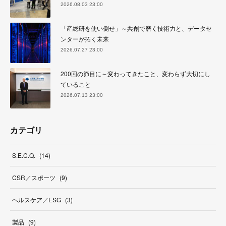
2026.08.03 23:00
「産総研を使い倒せ」～共創で磨く技術力と、データセ
ンターが拓く未来
2026.07.27 23:00
200回の節目に～変わってきたこと、変わらず大切にし
ていること
2026.07.13 23:00
カテゴリ
S.E.C.Q.
(
14
)
CSR／スポーツ
(
9
)
ヘルスケア／ESG
(
3
)
製品
(
9
)