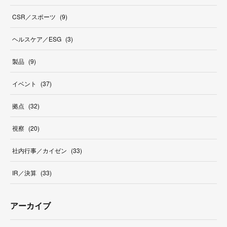
CSR／スポーツ
(
9
)
ヘルスケア／ESG
(
3
)
製品
(
9
)
イベント
(
37
)
拠点
(
32
)
視察
(
20
)
社内行事／カイゼン
(
33
)
IR／決算
(
33
)
アーカイブ