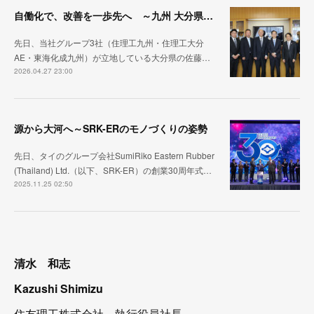
自働化で、改善を一歩先へ ～九州 大分県訪問～
先日、当社グループ3社（住理工九州・住理工大分
AE・東海化成九州）が立地している大分県の佐藤…
2026.04.27 23:00
源から大河へ～SRK-ERのモノづくりの姿勢
先日、タイのグループ会社SumiRiko Eastern Rubber
(Thailand) Ltd.（以下、SRK-ER）の創業30周年式…
2025.11.25 02:50
清水 和志
Kazushi Shimizu
住友理工株式会社 執行役員社長