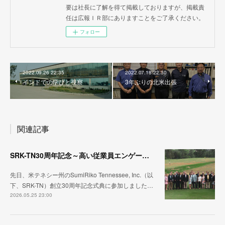
要は社長に了解を得て掲載しておりますが、掲載責
任は広報ＩＲ部にありますことをご了承ください。
フォロー
2022.09.26 22:35
2022.07.18 22:30
インドでの学びと視察
3年ぶりの北米出張
関連記事
SRK-TN30周年記念～高い従業員エンゲージメントと組織の競争力
先日、米テネシー州のSumiRiko Tennessee, Inc.（以
下、SRK-TN）創立30周年記念式典に参加しました…
2026.05.25 23:00