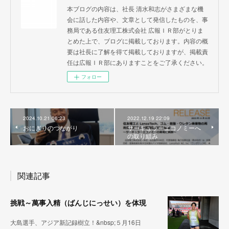
本ブログの内容は、社長 清水和志がさまざまな機
会に話した内容や、文章として発信したものを、事
務局である住友理工株式会社 広報ＩＲ部がとりま
とめた上で、ブログに掲載しております。内容の概
要は社長に了解を得て掲載しておりますが、掲載責
任は広報ＩＲ部にありますことをご了承ください。
フォロー
2024.10.21 06:23
2022.12.19 22:09
おにぎりのつながり
サーキュラーエコノミーへ
の取り組み
関連記事
挑戦～萬事入精（ばんじにっせい）を体現
大島選手、アジア新記録樹立！&nbsp;５月16日