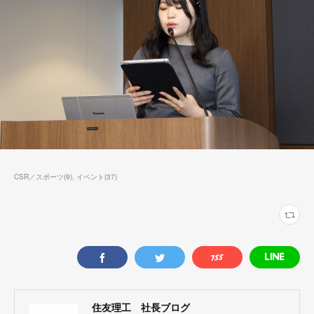
CSR／スポーツ
(
9
)
イベント
(
37
)
住友理工 社長ブログ