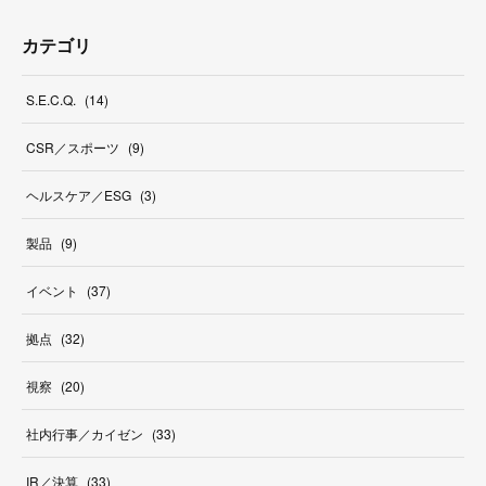
カテゴリ
S.E.C.Q.
(
14
)
CSR／スポーツ
(
9
)
ヘルスケア／ESG
(
3
)
製品
(
9
)
イベント
(
37
)
拠点
(
32
)
視察
(
20
)
社内行事／カイゼン
(
33
)
IR／決算
(
33
)