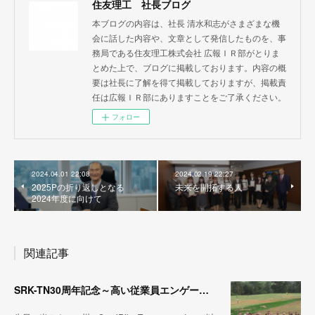
住友理工 社長ブログ
本ブログの内容は、社長 清水和志がさまざまな機
会に話した内容や、文章として発信したものを、事
務局である住友理工株式会社 広報ＩＲ部がとりま
とめた上で、ブログに掲載しております。内容の概
要は社長に了解を得て掲載しておりますが、掲載責
任は広報ＩＲ部にありますことをご了承ください。
フォロー
2024.04.01 22:08
2024.02.19 22:27
2025Pの折り返しとなる
未来を開拓する人
2024年度に向けて
関連記事
SRK-TN30周年記念～高い従業員エンゲージメントと組織の競争力