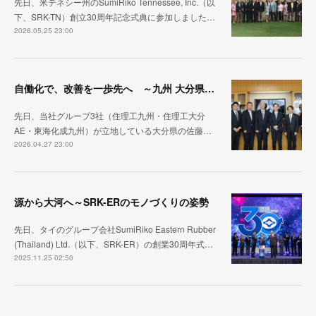
先日、米テネシー州のSumiRiko Tennessee, Inc.（以
下、SRK-TN）創立30周年記念式典に参加しました…
2026.05.25 23:00
自働化で、改善を一歩先へ ～九州 大分県訪問～
先日、当社グループ3社（住理工九州・住理工大分
AE・東海化成九州）が立地している大分県の佐藤…
2026.04.27 23:00
源から大河へ～SRK-ERのモノづくりの姿勢
先日、タイのグループ会社SumiRiko Eastern Rubber
(Thailand) Ltd.（以下、SRK-ER）の創業30周年式…
2025.11.25 02:50