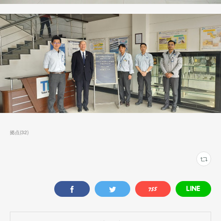
拠点
(
32
)