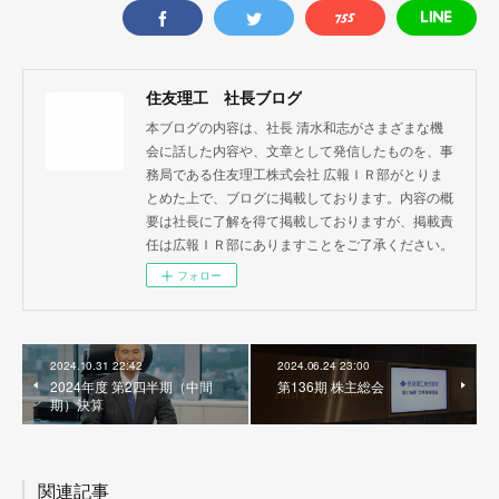
住友理工 社長ブログ
本ブログの内容は、社長 清水和志がさまざまな機
会に話した内容や、文章として発信したものを、事
務局である住友理工株式会社 広報ＩＲ部がとりま
とめた上で、ブログに掲載しております。内容の概
要は社長に了解を得て掲載しておりますが、掲載責
任は広報ＩＲ部にありますことをご了承ください。
フォロー
2024.10.31 22:42
2024.06.24 23:00
2024年度 第2四半期（中間
第136期 株主総会
期）決算
関連記事