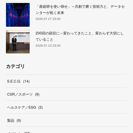
「産総研を使い倒せ」～共創で磨く技術力と、データセ
ンターが拓く未来
2026.07.27 23:00
200回の節目に～変わってきたこと、変わらず大切にし
ていること
2026.07.13 23:00
カテゴリ
S.E.C.Q.
(
14
)
CSR／スポーツ
(
9
)
ヘルスケア／ESG
(
3
)
製品
(
9
)