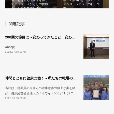
拓こう～一人ひとりの挑戦
アンス・レビューの日」で
が、組織の力になる
す。
関連記事
200回の節目に～変わってきたこと、変わらず大切にしていること
&nbsp;
2026.07.13 23:00
仲間とともに健康に働く～私たちの職場のスタンダード
当社は、従業員の皆さんの健康意識の向上が実を結
び、健康経営優良法人の「ホワイト500」*1に2年…
2026.06.29 23:00