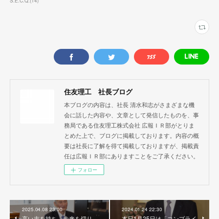
S.E.C.Q.
(
14
)
住友理工 社長ブログ
本ブログの内容は、社長 清水和志がさまざまな機
会に話した内容や、文章として発信したものを、事
務局である住友理工株式会社 広報ＩＲ部がとりま
とめた上で、ブログに掲載しております。内容の概
要は社長に了解を得て掲載しておりますが、掲載責
任は広報ＩＲ部にありますことをご了承ください。
フォロー
2025.04.08 23:00
2024.01.24 22:30
高い志を持ち、未来を切り
本日1月25日は「コンプライ