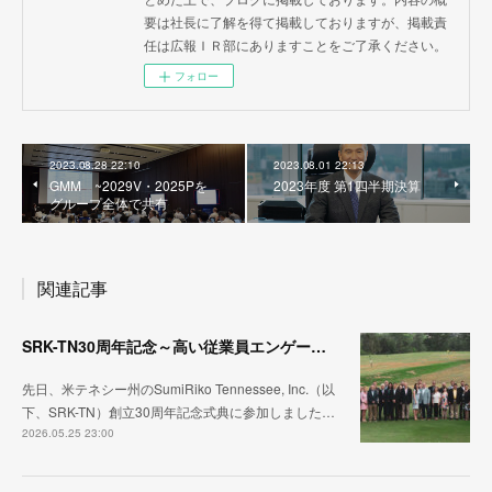
要は社長に了解を得て掲載しておりますが、掲載責
任は広報ＩＲ部にありますことをご了承ください。
フォロー
2023.08.28 22:10
2023.08.01 22:13
GMM ~2029V・2025Pを
2023年度 第1四半期決算
グループ全体で共有
関連記事
SRK-TN30周年記念～高い従業員エンゲージメントと組織の競争力
先日、米テネシー州のSumiRiko Tennessee, Inc.（以
下、SRK-TN）創立30周年記念式典に参加しました…
2026.05.25 23:00