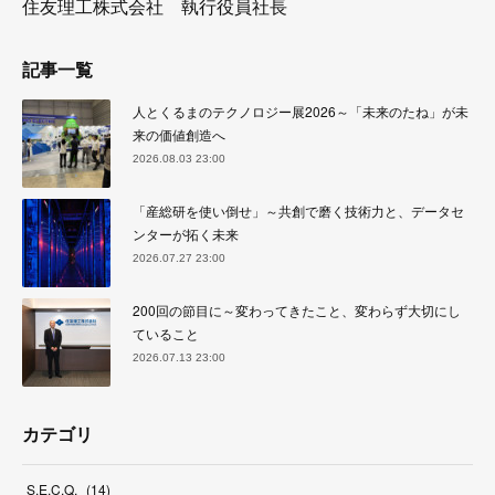
住友理工株式会社 執行役員社長
記事一覧
人とくるまのテクノロジー展2026～「未来のたね」が未
来の価値創造へ
2026.08.03 23:00
「産総研を使い倒せ」～共創で磨く技術力と、データセ
ンターが拓く未来
2026.07.27 23:00
200回の節目に～変わってきたこと、変わらず大切にし
ていること
2026.07.13 23:00
カテゴリ
S.E.C.Q.
(
14
)