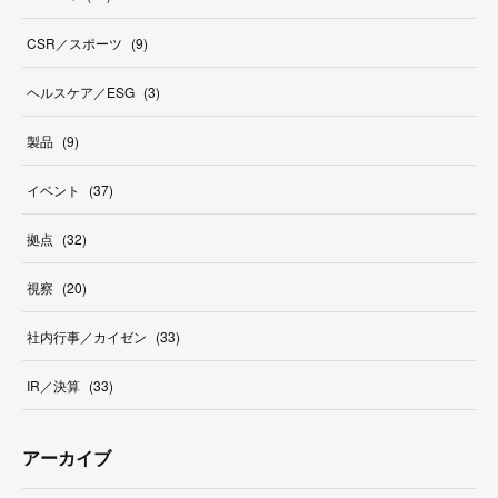
CSR／スポーツ
(
9
)
ヘルスケア／ESG
(
3
)
製品
(
9
)
イベント
(
37
)
拠点
(
32
)
視察
(
20
)
社内行事／カイゼン
(
33
)
IR／決算
(
33
)
アーカイブ