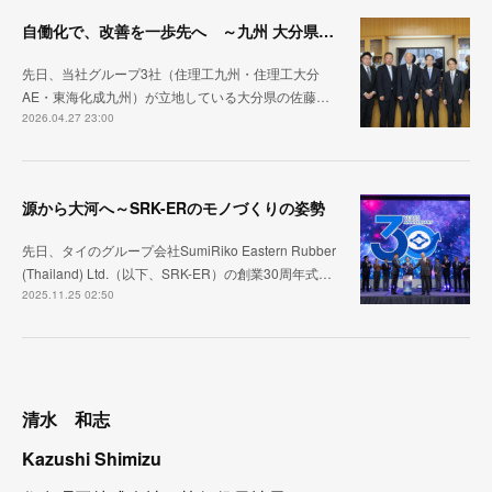
自働化で、改善を一歩先へ ～九州 大分県訪問～
先日、当社グループ3社（住理工九州・住理工大分
AE・東海化成九州）が立地している大分県の佐藤…
2026.04.27 23:00
源から大河へ～SRK-ERのモノづくりの姿勢
先日、タイのグループ会社SumiRiko Eastern Rubber
(Thailand) Ltd.（以下、SRK-ER）の創業30周年式…
2025.11.25 02:50
清水 和志
Kazushi Shimizu