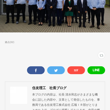
拠点
(
32
)
住友理工 社長ブログ
本ブログの内容は、社長 清水和志がさまざまな機
会に話した内容や、文章として発信したものを、事
務局である住友理工株式会社 広報ＩＲ部がとりま
とめた上で、ブログに掲載しております。内容の概