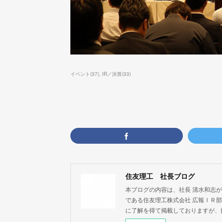
イベント
(
37
)
IR／決算
(
33
)
住友理工 社長ブログ
本ブログの内容は、社長 清水和志
である住友理工株式会社 広報ＩＲ
に了解を得て掲載しておりますが、