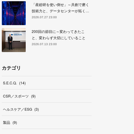
「産総研を使い倒せ」～共創で磨く
技術力と、データセンターが拓く…
2026.07.27 23:00
200回の節目に～変わってきたこ
と、変わらず大切にしていること
2026.07.13 23:00
カテゴリ
S.E.C.Q.
(
14
)
CSR／スポーツ
(
9
)
ヘルスケア／ESG
(
3
)
製品
(
9
)