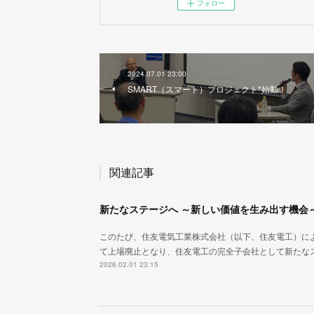
フォロー
2024.07.01 23:00
SMART（スマート）プロジェクト*始動！
関連記事
新たなステージへ ～新しい価値を生み出す機会
このたび、住友電気工業株式会社（以下、住友電工）によ
て上場廃止となり、住友電工の完全子会社として新たな
2026.02.01 23:15