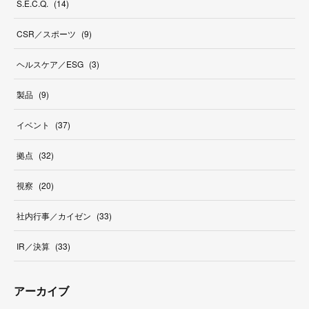
S.E.C.Q.
(
14
)
CSR／スポーツ
(
9
)
ヘルスケア／ESG
(
3
)
製品
(
9
)
イベント
(
37
)
拠点
(
32
)
視察
(
20
)
社内行事／カイゼン
(
33
)
IR／決算
(
33
)
アーカイブ