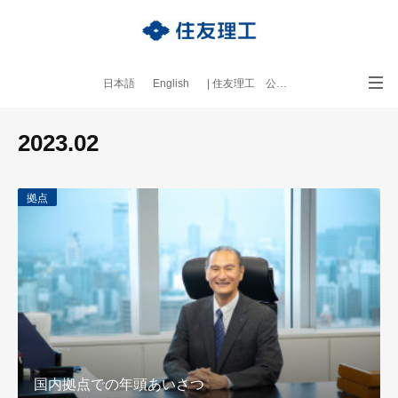
日本語
English
| 住友理工 公式サイト
｜本ブログについて
2023
.
02
拠点
国内拠点での年頭あいさつ