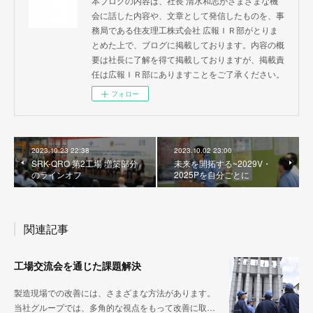
本ブログの内容は、社長 清水和志がさまざまな機
会に話した内容や、文章として発信したものを、事
務局である住友理工株式会社 広報ＩＲ部がとりま
とめた上で、ブログに掲載しております。内容の概
要は社長に了解を得て掲載しておりますが、掲載責
任は広報ＩＲ部にありますことをご了承ください。
フォロー
2023.10.23 22:38
2023.10.02 23:00
SRK-QRO 第2工場 増築部分
未来を開拓する~2029V・
のラインオフ
2025Pを自分ごとに
関連記事
工場交流会を通じた課題解決
製造現場での改善には、さまざまな方法があります。
当社グループでは、多角的な視点をもって改善に取…