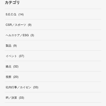
カテゴリ
S.E.C.Q.
(
14
)
CSR／スポーツ
(
9
)
ヘルスケア／ESG
(
3
)
製品
(
9
)
イベント
(
37
)
拠点
(
32
)
視察
(
20
)
社内行事／カイゼン
(
33
)
IR／決算
(
33
)