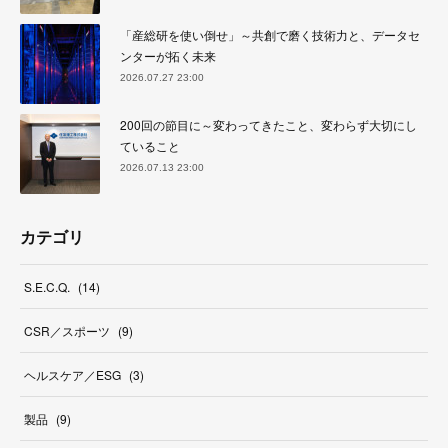
「産総研を使い倒せ」～共創で磨く技術力と、データセ
ンターが拓く未来
2026.07.27 23:00
200回の節目に～変わってきたこと、変わらず大切にし
ていること
2026.07.13 23:00
カテゴリ
S.E.C.Q.
(
14
)
CSR／スポーツ
(
9
)
ヘルスケア／ESG
(
3
)
製品
(
9
)