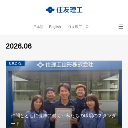
日本語
English
| 住友理工 公式サイト
｜本ブログについて
2026
.
06
S.E.C.Q.
仲間とともに健康に働く～私たちの職場のスタンダ
ード