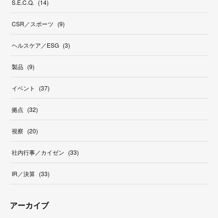
S.E.C.Q.
(
14
)
CSR／スポーツ
(
9
)
ヘルスケア／ESG
(
3
)
製品
(
9
)
イベント
(
37
)
拠点
(
32
)
視察
(
20
)
社内行事／カイゼン
(
33
)
IR／決算
(
33
)
アーカイブ